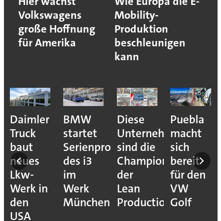
Hier wächst
Wie Europa die E-
Volkswagens
Mobility-
große Hoffnung
Produktion
für Amerika
beschleunigen
kann
e
Daimler
BMW
Diese
Puebla
ion
Truck
startet
Unternehmen
macht
baut
Serienproduktion
sind die
sich
neues
des i3
Champions
bereit
Lkw-
im
der
für den
Werk in
Werk
Lean
VW
den
München
Production
Golf
USA