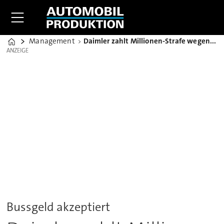
Management
Daimler zahlt Millionen-Strafe wegen Preisabsprachen in China
Home
ANZEIGE
ANZEIGE
Bussgeld akzeptiert