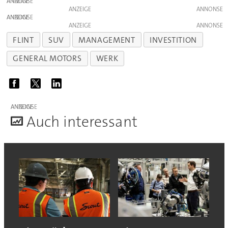
ANZEIGE
ANZEIGE
ANZEIGE
ANZEIGE
FLINT
SUV
MANAGEMENT
INVESTITION
GENERAL MOTORS
WERK
ANZEIGE
A
uch interessant