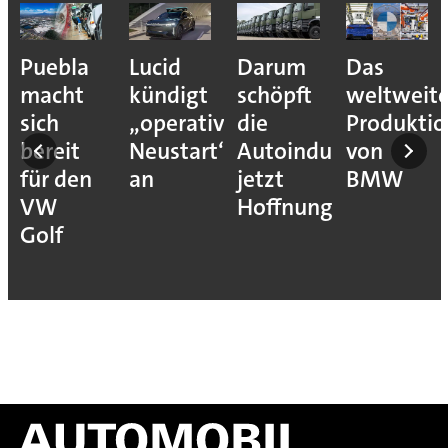
Puebla
Lucid
Darum
Das
ehmen
macht
kündigt
schöpft
weltweit
sich
„operativen
die
Produkti
ons
bereit
Neustart“
Autoindustrie
von
für den
an
jetzt
BMW
VW
Hoffnung
ion
Golf