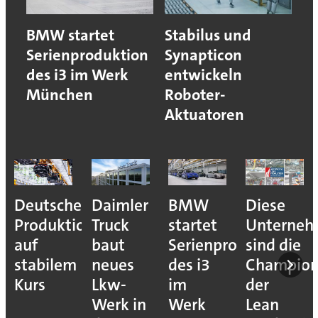
BMW startet
Stabilus und
Serienproduktion
Synapticon
des i3 im Werk
entwickeln
München
Roboter-
Aktuatoren
Deutsche
Daimler
BMW
Diese
Produktion
Truck
startet
Unterne
auf
baut
Serienproduktion
sind die
stabilem
neues
des i3
Champion
Kurs
Lkw-
im
der
Werk in
Werk
Lean