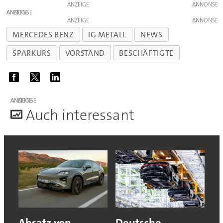
ANZEIGE
ANZEIGE
ANZEIGE
MERCEDES BENZ
IG METALL
NEWS
SPARKURS
VORSTAND
BESCHÄFTIGTE
ANZEIGE
A
uch interessant
Absatz von
Deutsche