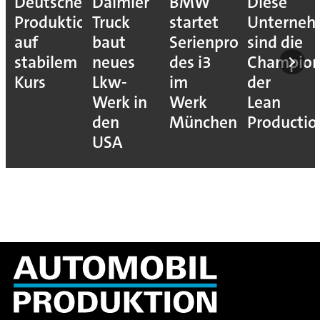
Deutsche
Daimler
BMW
Diese
Produktion
Truck
startet
Unterne
auf
baut
Serienproduktion
sind die
stabilem
neues
des i3
Champion
Kurs
Lkw-
im
der
Werk in
Werk
Lean
den
München
Productio
USA