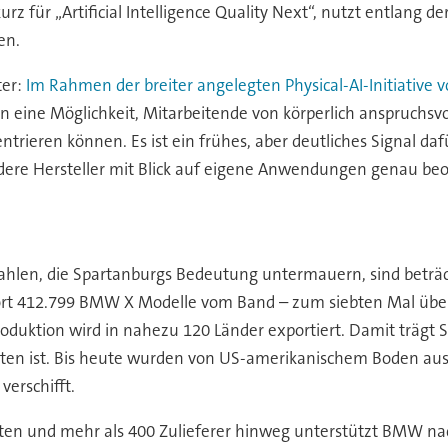
z für „Artificial Intelligence Quality Next“, nutzt entlang 
en.
ter:
Im Rahmen der breiter angelegten Physical-AI-Initiati
eine Möglichkeit, Mitarbeitende von körperlich anspruchsvol
ntrieren können. Es ist ein frühes, aber deutliches Signal da
andere Hersteller mit Blick auf eigene Anwendungen genau be
ahlen, die Spartanburgs Bedeutung untermauern, sind beträc
dort 412.799 BMW X Modelle vom Band – zum siebten Mal über
 Produktion wird in nahezu 120 Länder exportiert. Damit träg
ten ist. Bis heute wurden von US-amerikanischem Boden aus
erschifft.
ten und mehr als 400 Zulieferer hinweg unterstützt BMW n