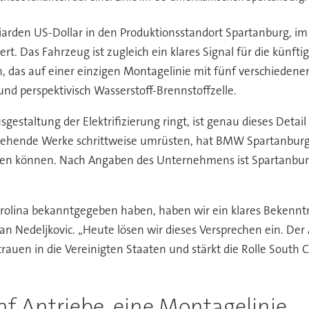
liarden US-Dollar in den Produktionsstandort Spartanburg, i
. Das Fahrzeug ist zugleich ein klares Signal für die künftig
 das auf einer einzigen Montagelinie mit fünf verschiedene
 und perspektivisch Wasserstoff-Brennstoffzelle.
gestaltung der Elektrifizierung ringt, ist genau dieses Deta
stehende Werke schrittweise umrüsten, hat BMW Spartanburg s
rden können. Nach Angaben des Unternehmens ist Spartanbu
Carolina bekanntgegeben haben, haben wir ein klares Bekenn
Nedeljkovic. „Heute lösen wir dieses Versprechen ein. Der A
auen in die Vereinigten Staaten und stärkt die Rolle South Ca
nf Antriebe, eine Montagelinie