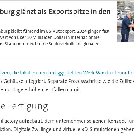
rg glänzt als Exportspitze in den
urg bleibt führend im US-Autoexport: 2024 gingen fast
ert von über 10 Milliarden Dollar in internationale
er Standort erneut seine Schlüsselrolle im globalen
zen, die lokal im neu fertiggestellten Werk Woodruff montie
as Gehäuse integriert. Separate Prozessschritte wie die Zellb
eriemontage erhöhen, entfallen damit.
ie Fertigung
 iFactory aufgebaut, dem unternehmenseigenen Konzept für
oduktion. Digitale Zwillinge und virtuelle 3D-Simulationen g