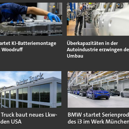
rtet KI-Batteriemontage
Überkapazitäten in der
 Woodruff
Autoindustrie erzwingen d
Umbau
 Truck baut neues Lkw-
BMW startet Serienpro
 den USA
des i3 im Werk Münche