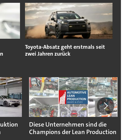
Toyota-Absatz geht erstmals seit
en
zwei Jahren zurück
duktion
Diese Unternehmen sind die
Puebl
n
Champions der Lean Production
VW G