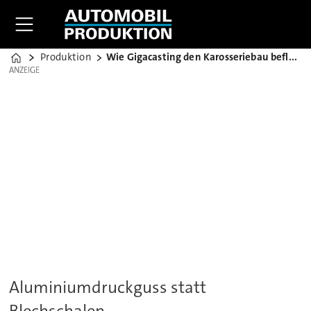
Produktion
Wie Gigacasting den Karosseriebau beflügelt
Home
ANZEIGE
ANZEIGE
Aluminiumdruckguss statt
Blechschalen