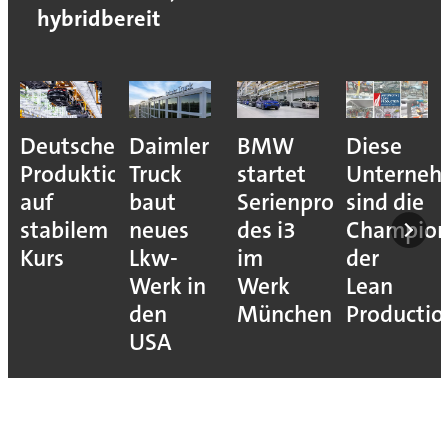
hybridbereit
Deutsche
Daimler
BMW
Diese
Produktion
Truck
startet
Unterne
auf
baut
Serienproduktion
sind die
stabilem
neues
des i3
Champion
Kurs
Lkw-
im
der
Werk in
Werk
Lean
den
München
Productio
USA