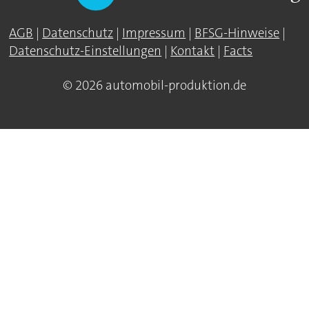
AGB
|
Datenschutz
|
Impressum
|
BFSG-Hinweise
|
Datenschutz-Einstellungen
|
Kontakt
|
Facts
© 2026 automobil-produktion.de