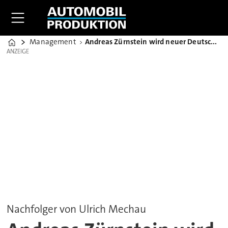
Management
Andreas Zürnstein wird neuer Deutschlandchef von Hyundai
Home
ANZEIGE
ANZEIGE
Nachfolger von Ulrich Mechau