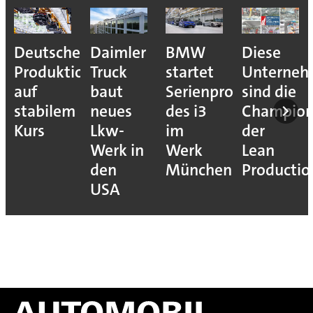
Deutsche
Daimler
BMW
Diese
Produktion
Truck
startet
Unterne
auf
baut
Serienproduktion
sind die
stabilem
neues
des i3
Champion
Kurs
Lkw-
im
der
Werk in
Werk
Lean
den
München
Productio
USA