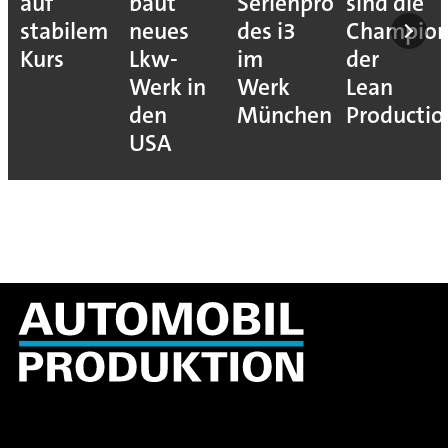
auf
baut
Serienproduktion
sind die
stabilem
neues
des i3
Champion
Kurs
Lkw-
im
der
Werk in
Werk
Lean
den
München
Productio
USA