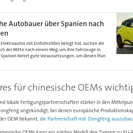
che Autobauer über Spanien nach
men
 Elektroautos mit Einfuhrzöllen belegt hat, suchen die
ch der Mitte nach einem Weg, um ihre Fahrzeuge in
 Spanien bietet gute Voraussetzungen, um diesen Plan
es für chinesische OEMs wichti
lokale Fertigungspartnerschaften stärker in den Mittelpunkt. 
ongfeng angekündigt, bei denen europäische Produktionskap
b der OEM bekannt,
die Partnerschaft mit Dongfeng auszuba
hinesische OEMs kann ein solches Modell den Zugang zu EU-Pr