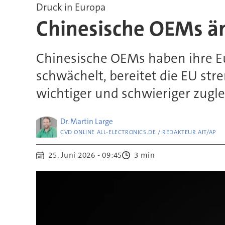
Druck in Europa
Chinesische OEMs än
Chinesische OEMs haben ihre E
schwächelt, bereitet die EU str
wichtiger und schwieriger zugle
Dr. Martin
Large
CVD ONLINE ALL-ELECTRONICS.DE / REDAKTEUR AIT/AP
25. Juni 2026 - 09:45
3 min