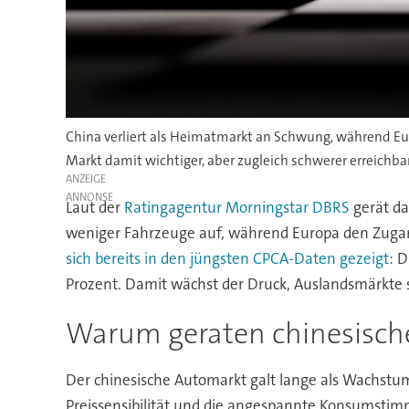
China verliert als Heimatmarkt an Schwung, während Eu
Markt damit wichtiger, aber zugleich schwerer erreichbar
ANZEIGE
Laut der
Ratingagentur Morningstar DBRS
gerät da
weniger Fahrzeuge auf, während Europa den Zugan
sich bereits in den jüngsten CPCA-Daten gezeigt
: 
Prozent. Damit wächst der Druck, Auslandsmärkte 
Warum geraten chinesische
Der chinesische Automarkt galt lange als Wachstum
Preissensibilität und die angespannte Konsumstimm