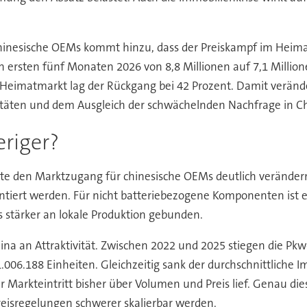
hinesische OEMs kommt hinzu, dass der Preiskampf im Heimat
n ersten fünf Monaten 2026 von 8,8 Millionen auf 7,1 Milli
Heimatmarkt lag der Rückgang bei 42 Prozent. Damit veränder
itäten und dem Ausgleich der schwächelnden Nachfrage in Ch
riger?
nnte den Marktzugang für chinesische OEMs deutlich veränder
ert werden. Für nicht batteriebezogene Komponenten ist ei
s stärker an lokale Produktion gebunden.
hina an Attraktivität. Zwischen 2022 und 2025 stiegen die Pkw
.006.188 Einheiten. Gleichzeitig sank der durchschnittliche 
er Markteintritt bisher über Volumen und Preis lief. Genau di
isregelungen schwerer skalierbar werden.