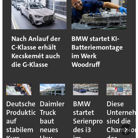
Nach Anlauf der
BMW startet KI-
C-Klasse erhält
Batteriemontage
Kecskemét auch
im Werk
die G-Klasse
Woodruff
Deutsche
Daimler
BMW
Diese
Produktion
Truck
startet
Unterne
auf
baut
Serienproduktion
sind die
stabilem
neues
des i3
Champion