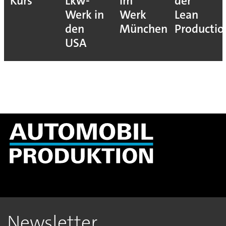
Kurs
Lkw-
im
der
Werk in
Werk
Lean
den
München
Productio
USA
Newsletter