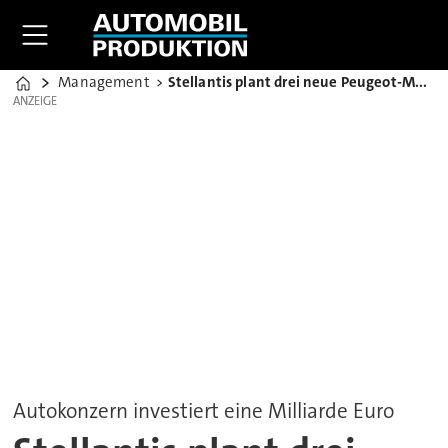
Management
Stellantis plant drei neue Peugeot-Modelle in Mulhouse
Home
ANZEIGE
ANZEIGE
Autokonzern investiert eine Milliarde Euro