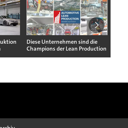
duktion
Diese Unternehmen sind die
Puebl
n
Champions der Lean Production
VW G