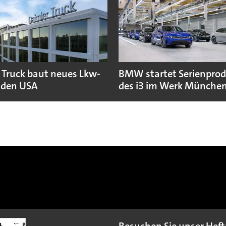
 Truck baut neues Lkw-
BMW startet Serienpro
 den USA
des i3 im Werk Münche