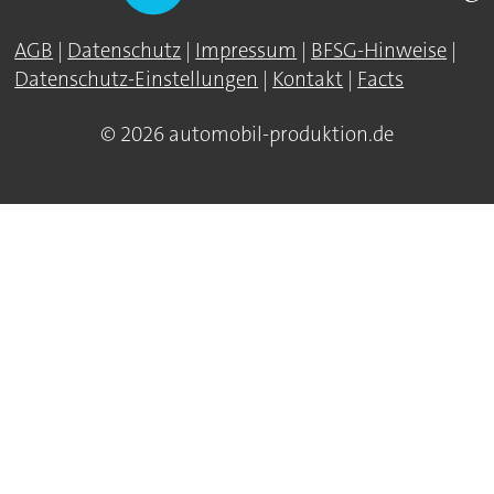
AGB
|
Datenschutz
|
Impressum
|
BFSG-Hinweise
|
Datenschutz-Einstellungen
|
Kontakt
|
Facts
© 2026 automobil-produktion.de