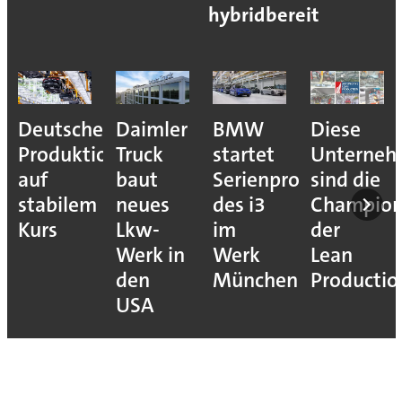
hybridbereit
Deutsche
Daimler
BMW
Diese
Produktion
Truck
startet
Unterne
auf
baut
Serienproduktion
sind die
stabilem
neues
des i3
Champion
Kurs
Lkw-
im
der
Werk in
Werk
Lean
den
München
Productio
USA