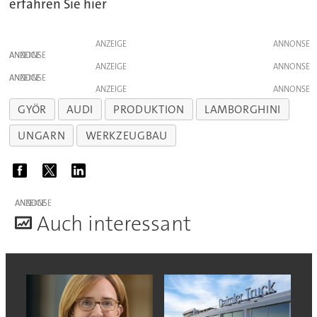
erfahren Sie hier
ANZEIGE
ANZEIGE
ANZEIGE
ANZEIGE
ANZEIGE
GYÖR
AUDI
PRODUKTION
LAMBORGHINI
UNGARN
WERKZEUGBAU
ANZEIGE
A
uch interessant