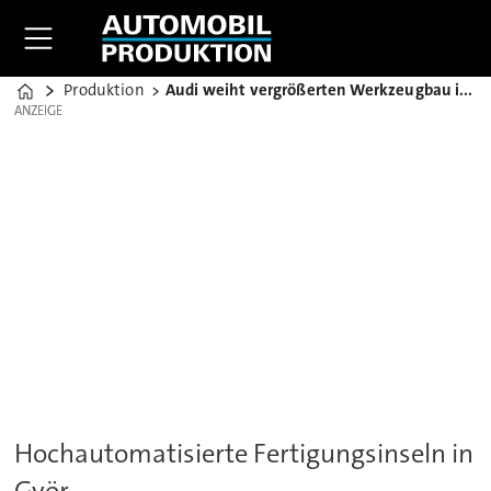
Produktion
Audi weiht vergrößerten Werkzeugbau in Ungarn ein
Home
ANZEIGE
ANZEIGE
Hochautomatisierte Fertigungsinseln in
Györ