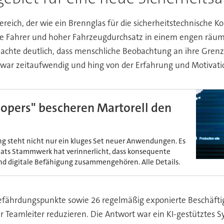
 Bereich, der wie ein Brennglas für die sicherheitstechnische 
rne Fahrer und hoher Fahrzeugdurchsatz in einem engen räum
te deutlich, dass menschliche Beobachtung an ihre Grenzen
 war zeitaufwendig und hing von der Erfahrung und Motivatio
lopers" bescheren Martorell den
g steht nicht nur ein kluges Set neuer Anwendungen. Es
Seats Stammwerk hat verinnerlicht, dass konsequente
nd digitale Befähigung zusammengehören. Alle Details.
Gefährdungspunkte sowie 26 regelmäßig exponierte Beschäfti
er Teamleiter reduzieren. Die Antwort war ein KI-gestütztes