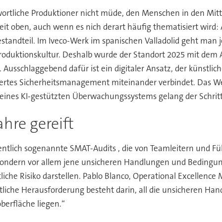
tliche Produktioner nicht müde, den Menschen in den Mitte
weit oben, auch wenn es nich derart häufig thematisiert wird: A
tandteil. Im Iveco-Werk im spanischen Valladolid geht man j
Produktionskultur. Deshalb wurde der Standort 2025 mit dem
usschlaggebend dafür ist ein digitaler Ansatz, der künstliche 
tes Sicherheitsmanagement miteinander verbindet. Das Werk
g eines KI-gestützten Überwachungssystems gelang der Schritt
ahre gereift
hentlich sogenannte SMAT-Audits , die von Teamleitern und F
 sondern vor allem jene unsicheren Handlungen und Bedingung
liche Risiko darstellen. Pablo Blanco, Operational Excellenc
tliche Herausforderung besteht darin, all die unsicheren H
berfläche liegen.“