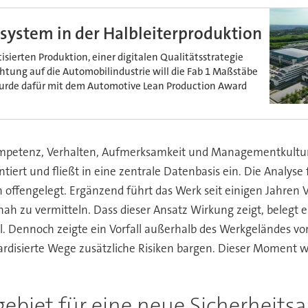
ystem in der Halbleiterproduktion
sierten Produktion, einer digitalen Qualitätsstrategie
chtung auf die Automobilindustrie will die Fab 1 Maßstäbe
wurde dafür mit dem Automotive Lean Production Award
Kompetenz, Verhalten, Aufmerksamkeit und Managementkultu
ert und fließt in eine zentrale Datenbasis ein. Die Analyse
offengelegt. Ergänzend führt das Werk seit einigen Jahren Vi
nah zu vermitteln. Dass dieser Ansatz Wirkung zeigt, belegt
. Dennoch zeigte ein Vorfall außerhalb des Werkgeländes vor
dardisierte Wege zusätzliche Risiken bargen. Dieser Moment
ebiet für eine neue Sicherheitsa