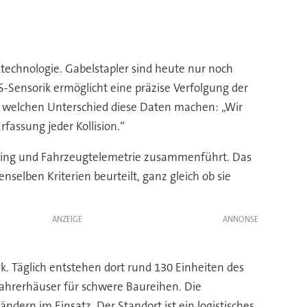
technologie. Gabelstapler sind heute nur noch
S-Sensorik ermöglicht eine präzise Verfolgung der
or, welchen Unterschied diese Daten machen: „Wir
assung jeder Kollision.“
aining und Fahrzeugtelemetrie zusammenführt. Das
nselben Kriterien beurteilt, ganz gleich ob sie
ANZEIGE
rk. Täglich entstehen dort rund 130 Einheiten des
Fahrerhäuser für schwere Baureihen. Die
Ländern im Einsatz. Der Standort ist ein logistisches