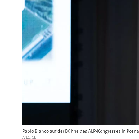
Pablo Blanco auf der Bühne des ALP-Kongresses in Pozna
ANZEIGE