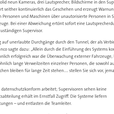
adolid neun Kameras, drei Lautsprecher, Bildschirme in den S
iert seither kontinuierlich das Geschehen und erzeugt Warnung
 Personen und Maschinen über unautorisierte Personen in Si
uge. Bei einer Abweichung ertönt sofort eine Lautsprecherd
zuständigen Supervisor.
ug auf unerlaubte Durchgänge durch den Tunnel, der als Verbi
lanco sagte dazu: „Allein durch die Einführung des Systems k
nlich erfolgreich war die Überwachung externer Fahrzeuge, 
lich lange Verweilzeiten einzelner Personen, die sowohl auf
n bleiben für lange Zeit stehen… stellen Sie sich vor, jema
as datenschutzkonform arbeitet; Supervisoren sehen keine
tsabteilung erhält im Ernstfall Zugriff. Die Systeme liefern
tungen – und entlasten die Teamleiter.