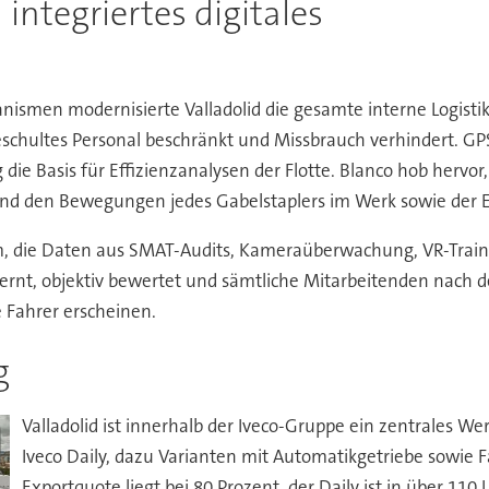
 integriertes digitales
smen modernisierte Valladolid die gesamte interne Logistik
geschultes Personal beschränkt und Missbrauch verhindert. GP
 die Basis für Effizienzanalysen der Flotte. Blanco hob herv
nd den Bewegungen jedes Gabelstaplers im Werk sowie der Erf
tform, die Daten aus SMAT-Audits, Kameraüberwachung, VR-Tr
 lernt, objektiv bewertet und sämtliche Mitarbeitenden nach de
e Fahrer erscheinen.
ng
Valladolid ist innerhalb der Iveco-Gruppe ein zentrales We
Iveco Daily, dazu Varianten mit Automatikgetriebe sowie 
Exportquote liegt bei 80 Prozent, der Daily ist in über 110 