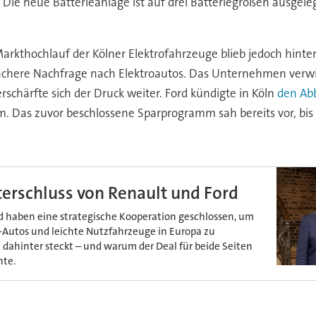
Die neue Batterieanlage ist auf drei Batteriegrößen ausgele
arkthochlauf der Kölner Elektrofahrzeuge blieb jedoch hinte
chere Nachfrage nach Elektroautos. Das Unternehmen verwie
chärfte sich der Druck weiter. Ford kündigte in Köln
den Abb
um. Das zuvor beschlossene Sparprogramm sah bereits vor, bi
terschluss von Renault und Ford
d haben eine strategische Kooperation geschlossen, um
Autos und leichte Nutzfahrzeuge in Europa zu
dahinter steckt – und warum der Deal für beide Seiten
nte.