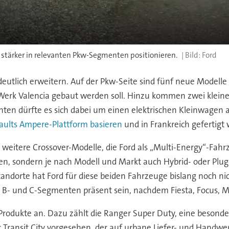
 stärker in relevanten Pkw-Segmenten positionieren.
Ford
 deutlich erweitern. Auf der Pkw-Seite sind fünf neue Model
Werk Valencia gebaut werden soll. Hinzu kommen zwei kleine
hten dürfte es sich dabei um einen elektrischen Kleinwagen al
naults Ampere-Plattform basieren
und in Frankreich gefertigt
eitere Crossover-Modelle, die Ford als „Multi-Energy“-Fahrz
tzen, sondern je nach Modell und Markt auch Hybrid- oder Pl
ndorte hat Ford für diese beiden Fahrzeuge bislang noch nic
en B- und C-Segmenten präsent sein, nachdem Fiesta, Focus,
odukte an. Dazu zählt die Ranger Super Duty, eine besonders
r Transit City vorgesehen, der auf urbane Liefer- und Handwe