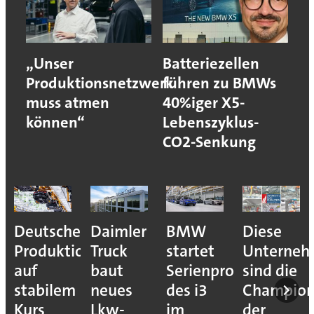
„Unser
Batteriezellen
Produktionsnetzwerk
führen zu BMWs
muss atmen
40%iger X5-
können“
Lebenszyklus-
CO2-Senkung
Deutsche
Daimler
BMW
Diese
Produktion
Truck
startet
Unterne
auf
baut
Serienproduktion
sind die
stabilem
neues
des i3
Champion
Kurs
Lkw-
im
der