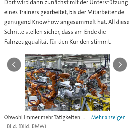
Dort wird dann zunächst mit der Unterstützung
eines Trainers gearbeitet, bis der Mitarbeitende
genügend Knowhow angesammelt hat. All diese
Schritte stellen sicher, dass am Ende die
Fahrzeugqualität für den Kunden stimmt.
Obwohl immer mehr Tätigkeiten automatisiert und mit Hilfe von Robotern ablaufen, würden sich die Mitarbeitenden bei BMW in Leipzig keine Sorgen um ihre Arbeitsplätze machen, erklärt Werkleiterin Petra Peterhänsel.
(Bild: BMW)