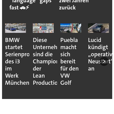
“language” gaps
zwei Jahren
fast 🚗⚡
zurück
BMW
Diese
Puebla
Lucid
startet
Unternehmen
macht
kündigt
Serienproduktion
sind die
sich
„operativ
des i3
Champions
bereit
Neustart“
im
der
für den
an
Werk
Lean
VW
München
Production
Golf