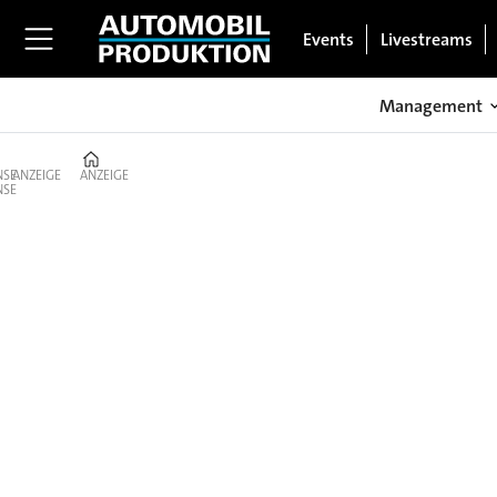
Events
Livestreams
Management
Home
ANZEIGE
ANZEIGE
News:
Branchen-
Updates
zur
Automobilproduktion