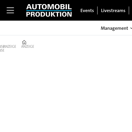
Events
Livestreams
Management
Home
ANZEIGE
ANZEIGE
Technologie:
Innovation
&
Trends