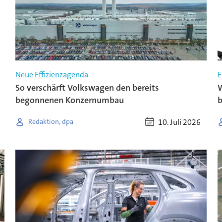
Neue Effizienzagenda
E
So verschärft Volkswagen den bereits
W
begonnenen Konzernumbau
b
10. Juli 2026
Redaktion, dpa