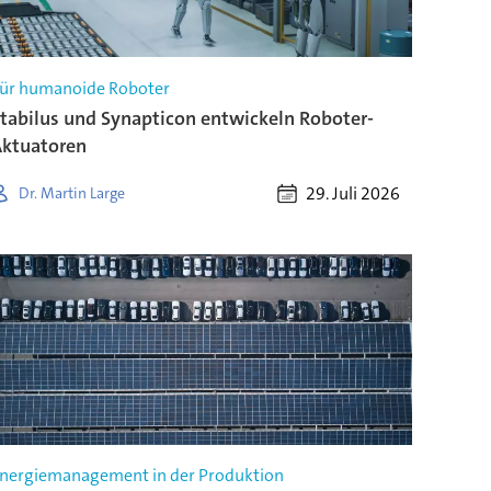
ür humanoide Roboter
tabilus und Synapticon entwickeln Roboter-
ktuatoren
29. Juli 2026
Dr. Martin Large
nergiemanagement in der Produktion