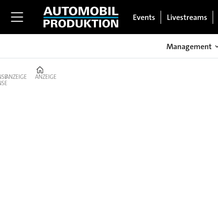
Events
Livestreams
Management
Home
ANZEIGE
ANZEIGE
Produktion:
Werk,
Prozesse
&
Logistik