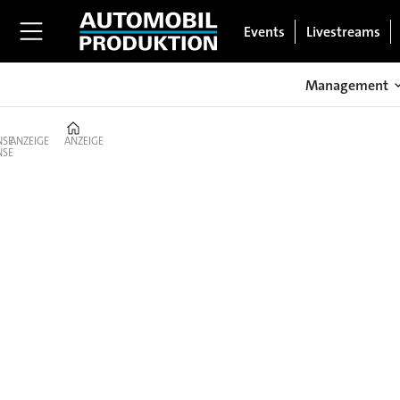
Events
Livestreams
Management
Home
ANZEIGE
ANZEIGE
Management:
Strategien,
Entscheidungen
&
Führung