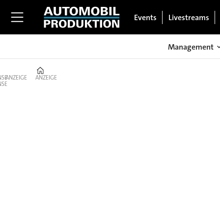
Events
Livestreams
Management
Home
ANZEIGE
ANZEIGE
Produktion:
Werk,
Prozesse
&
Logistik