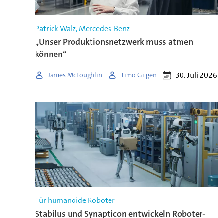
Patrick Walz, Mercedes-Benz
„Unser Produktionsnetzwerk muss atmen
können“
30. Juli 2026
James McLoughlin
Timo Gilgen
Für humanoide Roboter
Stabilus und Synapticon entwickeln Roboter-